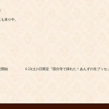
は
文も承り中。
売開始
6.22(土)1日限定『国分寺で採れた！あんずの生ブッセ