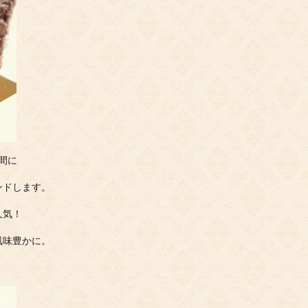
間に
ンドします。
人気！
風味豊かに。