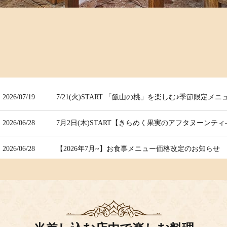
2026/07/19
7/21(火)START 「飯山の桃」を楽しむ♪季節限定メニ
2026/06/28
7月2日(木)START【きらめく果実のアフタヌーンティ
2026/06/28
【2026年7月~】お食事メニュー価格改定のお知らせ
2026/06/27
2026 【七夕限定プチフール】 予約受付開始しま
2026/06/25
【2026.6.月】国分寺町産「あんず」のカフェメニューS
2026/06/25
【アフタヌーンティー】「抹茶＆あんずメニュー」202