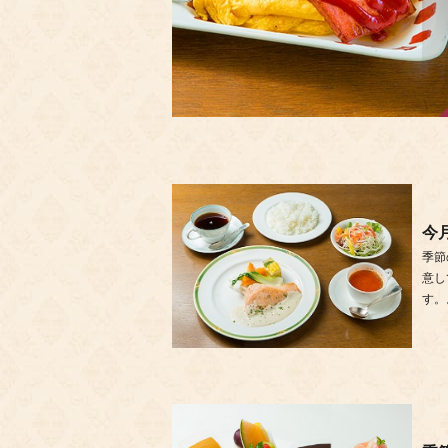
今
季節
意し
す。