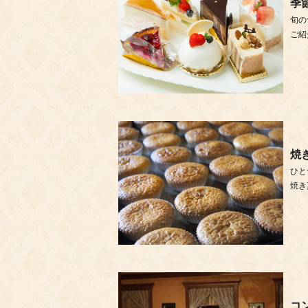
季
旬の
ご紹
焼
ひと
焼き
コ