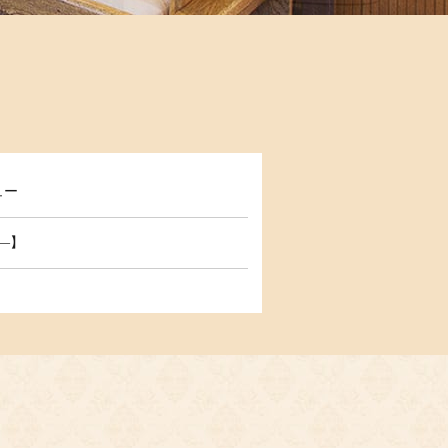
ュー
―】
した。
TART！
6.6月末まで