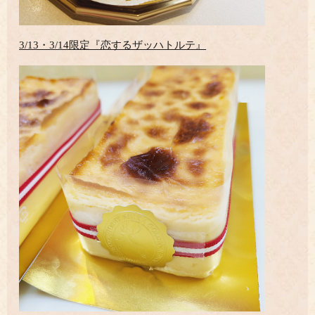
3/13・3/14限定『恋するザッハトルテ』