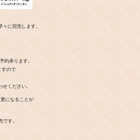
早々に完売します。
てご予約承ります。
りますので
わせください。
変更になることが
売です。