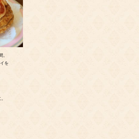
日間。
パイを
に。