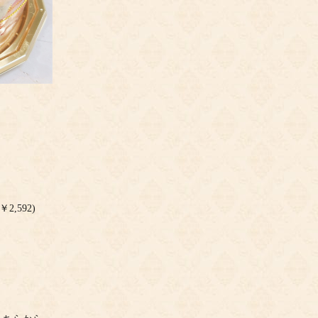
。
,592)