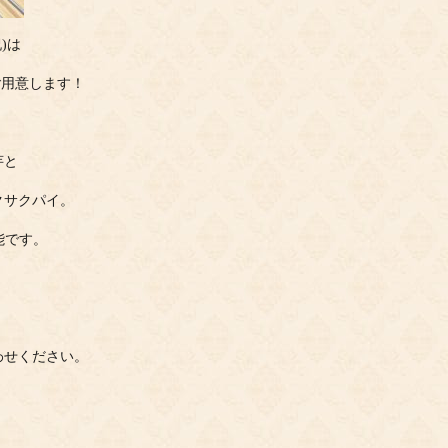
)は
ご用意します！
芋と
クサクパイ。
可能です。
わせください。