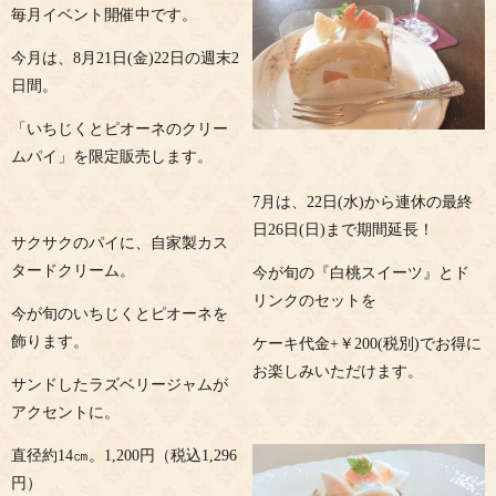
毎月イベント開催中です。
今月は、8月21日(金)22日の週末2
日間。
「いちじくとピオーネのクリー
ムパイ」を限定販売します。
7月は、22日(水)から連休の最終
日26日(日)まで期間延長！
サクサクのパイに、自家製カス
タードクリーム。
今が旬の『白桃スイーツ』とド
リンクのセットを
今が旬のいちじくとピオーネを
飾ります。
ケーキ代金+￥200(税別)でお得に
お楽しみいただけます。
サンドしたラズベリージャムが
アクセントに。
直径約14㎝。1,200円（税込1,296
円）