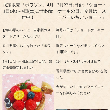
限定販売『ポワソン』4月
3月22日(日)は『ショート
1日(水)～4日(土)ご予約受
ケーキの日』今月は「ス
付中！
ーパーいちごショート」
お魚の形のパイに、自家製カス
毎月22日は「ショートケーキの
タードクリームたっぷり
日」
香川県産いちごを飾った『ポワ
限定スイーツなど楽しいイベン
ソン』
ト開催中です。
4月1日(水)～4日(土)の4日間。限
1月・2月・3月と3ヶ月連続で
定販売決定しました！
香川県産いちご“さぬきひめ”を使
った
今が旬！いちごのカフェメニュ
ーをお楽しみください。