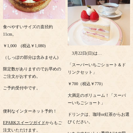
食べやすいサイズの直径約
11cm。
￥1,000 (税込￥1,080)
3月22日(日)は…
（しっぽの部分は含みません)
「スーパーいちごショート＆ド
限定数がありますのでお早めの
リンクセット」
ご注文がおすすめ。
￥700（税込￥770）
ご予約受付中です。
大満足のボリューム！「スーパ
ーいちごショート」
便利なインターネット予約！
ドリンクは、珈琲or紅茶からお選
びください。
EPARKスイーツガイド
からもご
注文いただけます。