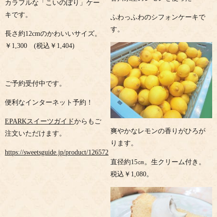
カラフルな「こいのぼり」ケー
キです。
ふわっふわのシフォンケーキで
す。
長さ約12cmのかわいいサイズ。
￥1,300 (税込￥1,404)
ご予約受付中です。
便利なインターネット予約！
EPARKスイーツガイド
からもご
爽やかなレモンの香りがひろが
注文いただけます。
ります。
https://sweetsguide.jp/product/126572
直径約15㎝。生クリーム付き。
税込￥1,080。