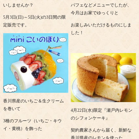
いしませんか？
パフェなどメニューでしたが、
今月はお家でゆっくりと
5月3日(日)～5日(火)の3日間の限
定販売です。
お楽しみいただけるものにしま
した！
香川県産のいちご＆生クリーム
を巻いて
4月22日(水)限定『瀬戸内レモン
のシフォンケーキ』
3種のフルーツ（いちご・キウ
イ・黄桃）を飾った
契約農家さんから届く、新鮮な
香川県産のレモンを使った