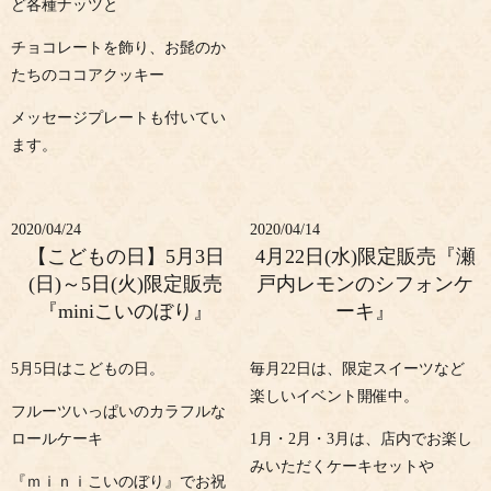
ど各種ナッツと
チョコレートを飾り、お髭のか
たちのココアクッキー
メッセージプレートも付いてい
ます。
2020/04/24
2020/04/14
【こどもの日】5月3日
4月22日(水)限定販売『瀬
(日)～5日(火)限定販売
戸内レモンのシフォンケ
『miniこいのぼり』
ーキ』
5月5日はこどもの日。
毎月22日は、限定スイーツなど
楽しいイベント開催中。
フルーツいっぱいのカラフルな
ロールケーキ
1月・2月・3月は、店内でお楽し
みいただくケーキセットや
『ｍｉｎｉこいのぼり』でお祝