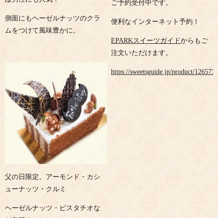
ご予約受付中です。
側面にもヘーゼルナッツのクラ
便利なインターネット予約！
ムをつけて風味豊かに。
EPARKスイーツガイド
からもご
注文いただけます。
https://sweetsguide.jp/product/126573
父の日限定。アーモンド・カシ
ューナッツ・クルミ
ヘーゼルナッツ・ピスタチオな