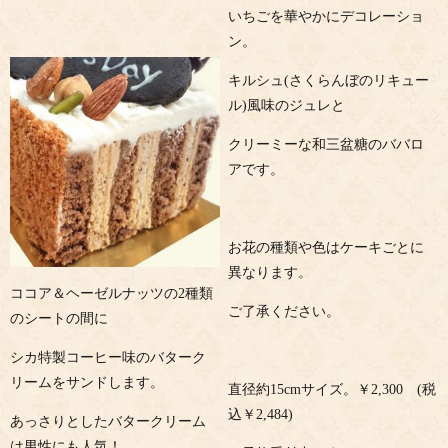
いちごを華やかにデコレーショ
ン。
キルシュ(さくらんぼのリキュー
ル)風味のジュレと
クリーミーな和三盆糖のババロ
アです。
お花の種類や色はケーキごとに
異なります。
ココア＆ヘーゼルナッツの2種類
ご了承ください。
のシートの間に
シカ特製コーヒー味のバターク
リームをサンドします。
直径約15cmサイズ。￥2,300 (税
込￥2,484)
あっさりとしたバタークリーム
は男性にも人気！