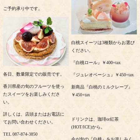
ご予約承り中です。
白桃スイーツは3種類からお選び
ください。
『白桃ロール』￥400+tax
各日、数量限定での販売です。
『ジュレオペーシュ』￥450+tax
香川県産の旬のフルーツを使っ
新商品『白桃のミルクレープ』
たスイーツをお楽しみくださ
￥450+tax
い。
詳しくは、店頭またはお電話に
ドリンクは、珈琲or紅茶
てお問い合わせください。
(HOT/ICE)から。
TEL 087-874-3850
今が旬の『白桃』をお楽しみく