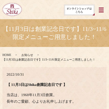
メ
【11月3日は創業記念日です】11/3~11/6
限定メニューご用意しました！
HOME
お知らせ
【11月3日は創業記念日です】11/3~11/6 限定メニューご用意しました！
2022/10/31
【 11月3日はShika創業記念日です 】
当店は、1968年11月3日創業。
長年のご愛顧、心よりお礼申し上げます。