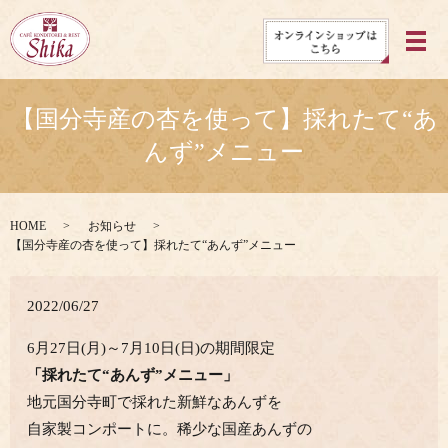
メ
【国分寺産の杏を使って】採れたて“あ
んず”メニュー
HOME
お知らせ
【国分寺産の杏を使って】採れたて“あんず”メニュー
2022/06/27
6月27日(月)～7月10日(日)の期間限定
「採れたて“あんず”メニュー」
地元国分寺町で採れた新鮮なあんずを
自家製コンポートに。稀少な国産あんずの