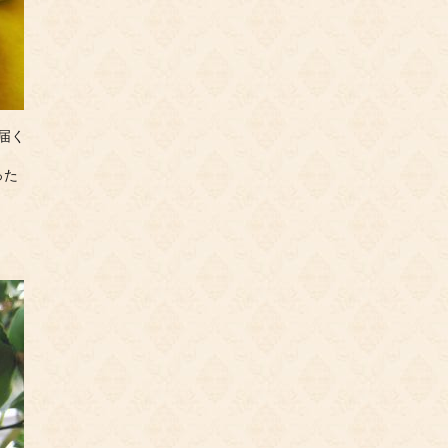
届く
った