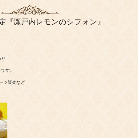
1日限定『瀬戸内レモンのシフォン』
あり
うです。
イーツ販売など