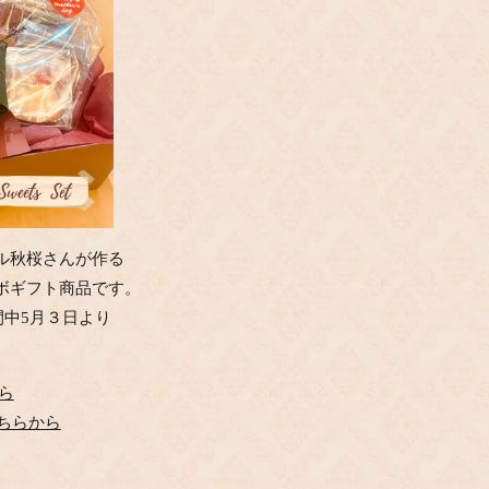
ル秋桜さんが作る
ボギフト商品です。
間中5月３日より
ら
ちらから