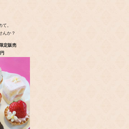
めて。
せんか？
間限定販売
4円