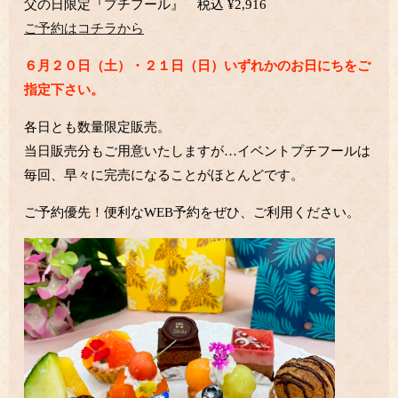
父の日限定『プチフール』 税込 ¥2,916
ご予約はコチラから
６月２０日（土）・２１日（日）いずれかのお日にちをご
指定下さい。
各日とも数量限定販売。
当日販売分もご用意いたしますが…
イベントプチフールは
毎回、早々に
完売になることがほとんどです。
ご予約優先！
便利なWEB予約をぜひ、ご利用ください。