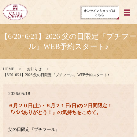
メ
【6/20･6/21】2026 父の日限定『プチフー
ル』WEB予約スタート♪
HOME
お知らせ
【6/20･6/21】2026 父の日限定『プチフール』WEB予約スタート♪
2026/05/18
６月２０日(土)・６月２１日(日)の２日間限定！
『パパありがとう！』の気持ちをこめて。
父の日限定『プチフール』